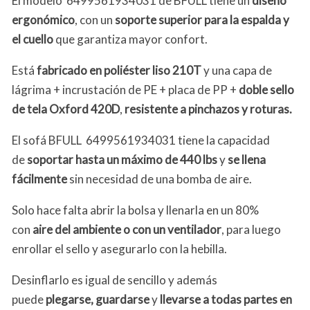
El modelo 6499561934031 de BFULL tiene un
diseño
ergonómico
, con un
soporte superior para la espalda y
el cuello
que garantiza mayor confort.
Está
fabricado en poliéster liso 210T
y una capa de
lágrima + incrustación de PE + placa de PP +
doble sello
de tela Oxford 420D
,
resistente a pinchazos y roturas.
El sofá BFULL 6499561934031 tiene la capacidad
de
soportar hasta un máximo de 440 lbs
y
se llena
fácilmente
sin necesidad de una bomba de aire.
Solo hace falta abrir la bolsa y llenarla en un 80%
con
aire del ambiente o con un ventilador
, para luego
enrollar el sello y asegurarlo con la hebilla.
Desinflarlo es igual de sencillo y además
puede
plegarse, guardarse
y
llevarse a todas partes en