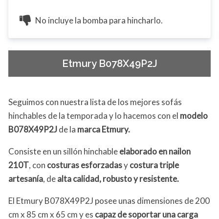
No incluye la bomba para hincharlo.
Etmury B078X49P2J
Seguimos con nuestra lista de los mejores sofás
hinchables de la temporada y lo hacemos con el
modelo
B078X49P2J
de la
marca Etmury.
Consiste en un sillón hinchable
elaborado en nailon
210T
, con
costuras esforzadas
y
costura triple
artesanía
, de
alta calidad, robusto y resistente.
El Etmury B078X49P2J posee unas dimensiones de 200
cm x 85 cm x 65 cm y es
capaz de soportar una carga