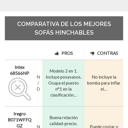
COMPARATIVA DE LOS MEJORES
SOFÁS HINCHABLES
PROS
CONTRAS
Intex
Modelo 2 en 1.
68566NP
N
Incluye posavasos.
No incluye la
/
Ocupa el puesto
bomba para inflar
D
n°1 en la
el…
clasificación…
Iregro
Buena relación
B071WFFQ
calidad-precio.
GZ
N
Puede costar o