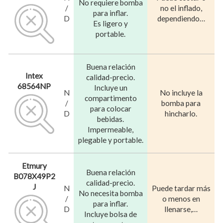
No requiere bomba
/
no el inflado,
para inflar.
D
dependiendo…
Es ligero y
portable.
Buena relación
Intex
calidad-precio.
68564NP
Incluye un
N
No incluye la
compartimento
/
bomba para
para colocar
D
hincharlo.
bebidas.
Impermeable,
plegable y portable.
Etmury
Buena relación
B078X49P2
calidad-precio.
J
N
Puede tardar más
No necesita bomba
/
o menos en
para inflar.
D
llenarse,…
Incluye bolsa de