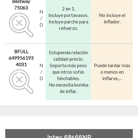
Bestway
75063
2 en 1.
N
Incluye portavasos.
No incluye el
/
Incluye parche para
inflador.
D
refuerzo.
BFULL
Estupenda relación
649956193
calidad-precio.
4031
N
Soporta más peso
Puede tardar más
/
que otros sofás
o menos en
D
hinchables.
inflarse,…
No necesita bomba
de inflar.
Intex 68566NP