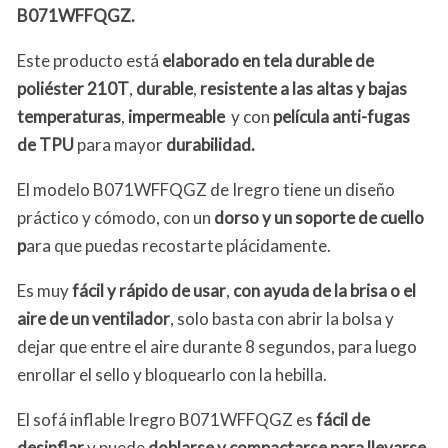
B071WFFQGZ.
Este producto está
elaborado en tela durable de
poliéster 210T
,
durable
,
resistente a las altas y bajas
temperaturas
,
impermeable
y con
película anti-fugas
de TPU
para mayor
durabilidad.
El modelo B071WFFQGZ de Iregro tiene un diseño
práctico y cómodo, con un
dorso y un soporte de cuello
p
ara que puedas recostarte plácidamente.
Es muy
fácil y rápido de usar
,
con ayuda de la brisa o el
aire de un ventilador
, solo basta con abrir la bolsa y
dejar que entre el aire durante 8 segundos, para luego
enrollar el sello y bloquearlo con la hebilla.
El sofá inflable Iregro B071WFFQGZ es
fácil de
desinflar
y puede
doblarse y compactarse para llevarse