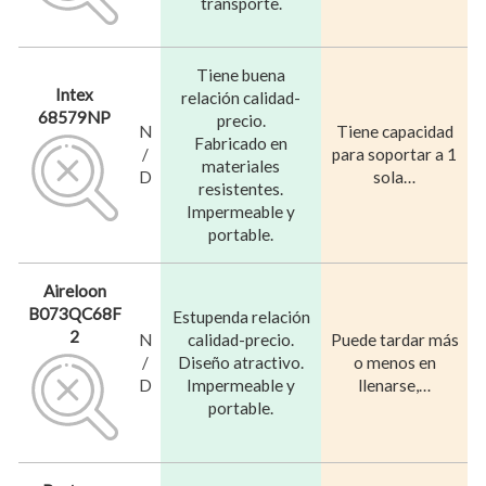
transporte.
Tiene buena
Intex
relación calidad-
68579NP
precio.
N
Tiene capacidad
Fabricado en
/
para soportar a 1
materiales
D
sola…
resistentes.
Impermeable y
portable.
Aireloon
B073QC68F
Estupenda relación
2
N
calidad-precio.
Puede tardar más
/
Diseño atractivo.
o menos en
D
Impermeable y
llenarse,…
portable.