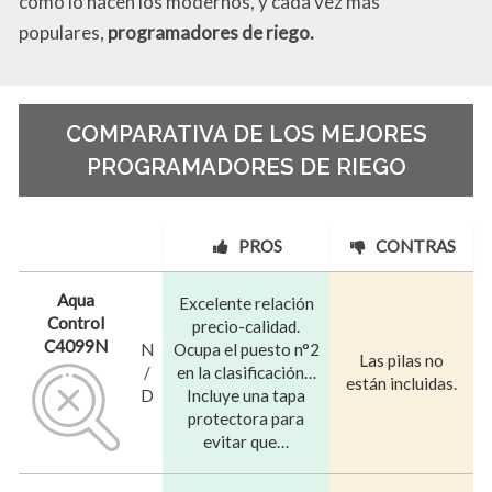
como lo hacen los modernos, y cada vez más
populares,
programadores de riego.
COMPARATIVA DE LOS MEJORES
PROGRAMADORES DE RIEGO
PROS
CONTRAS
Aqua
Excelente relación
Control
precio-calidad.
C4099N
N
Ocupa el puesto n°2
Las pilas no
/
en la clasificación…
están incluidas.
D
Incluye una tapa
protectora para
evitar que…