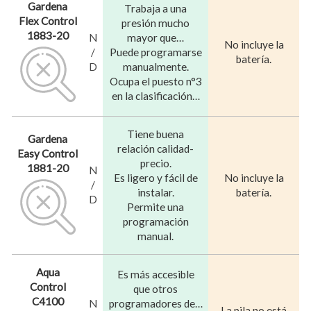
Gardena
Trabaja a una
Flex Control
presión mucho
1883-20
N
mayor que…
No incluye la
/
Puede programarse
batería.
D
manualmente.
Ocupa el puesto n°3
en la clasificación…
Tiene buena
Gardena
relación calidad-
Easy Control
precio.
1881-20
N
Es ligero y fácil de
No incluye la
/
instalar.
batería.
D
Permite una
programación
manual.
Aqua
Es más accesible
Control
que otros
C4100
N
programadores de…
La pila no está