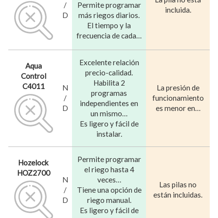
/
Permite programar
incluida.
D
más riegos diarios.
El tiempo y la
frecuencia de cada…
Excelente relación
Aqua
precio-calidad.
Control
Habilita 2
C4011
N
La presión de
programas
/
funcionamiento
independientes en
D
es menor en…
un mismo…
Es ligero y fácil de
instalar.
Permite programar
Hozelock
el riego hasta 4
HOZ2700
N
veces…
Las pilas no
/
Tiene una opción de
están incluidas.
D
riego manual.
Es ligero y fácil de