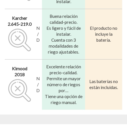
instalar.
Buena relación
Karcher
calidad-precio.
2.645-219.0
N
Es ligero y fácil de
El producto no
/
instalar.
incluye la
D
Cuenta con 3
batería.
modalidades de
riego ajustables.
Excelente relación
Kimood
precio-calidad.
2018
N
Permite un mayor
Las baterías no
/
número de riegos
están incluidas.
D
por…
Tiene una opción de
riego manual.